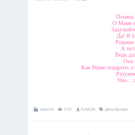
Понять 
О Маме в
Задумайте
Да! Я б
Родные 
А пот
Ведь дл
Она 
Как Маме подарить ул
Разумне
Увы... 
новости
1721
FLAKON
День Матери