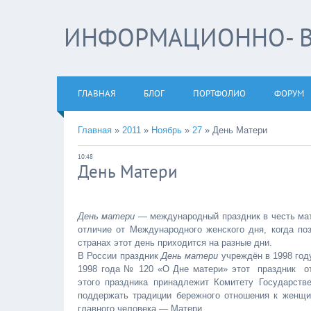
ИНФОРМАЦИОННО- В
ГЛАВНАЯ
БЛОГ
ПОРТФОЛИО
ФОРУМ
Главная
»
2011
»
Ноябрь
»
27
»
День Матери
10:48
День Матери
День матери
— международный праздник в честь мате
отличие от Международного женского дня, когда по
странах этот день приходится на разные дни.
В России праздник
День матери
учреждён в 1998 году
1998 года № 120 «О Дне матери» этот праздник от
этого праздника принадлежит Комитету Государст
поддержать традиции бережного отношения к женщин
главного человека — Матери.