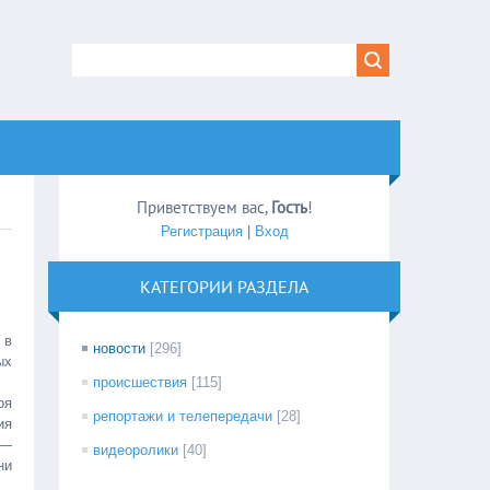
Приветствуем вас
,
Гость
!
Регистрация
|
Вход
КАТЕГОРИИ РАЗДЕЛА
 в
новости
[296]
ых
происшествия
[115]
ря
репортажи и телепередачи
[28]
ия
 —
видеоролики
[40]
ни