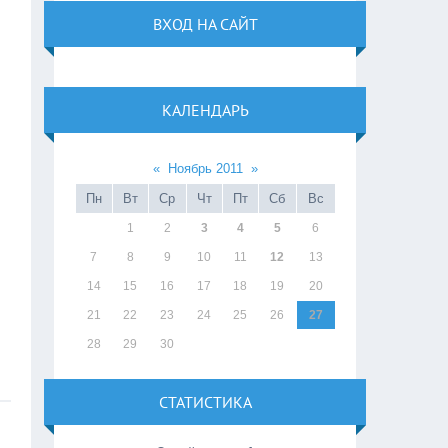
ВХОД НА САЙТ
КАЛЕНДАРЬ
«
Ноябрь 2011
»
Пн
Вт
Ср
Чт
Пт
Сб
Вс
1
2
3
4
5
6
7
8
9
10
11
12
13
14
15
16
17
18
19
20
21
22
23
24
25
26
27
28
29
30
СТАТИСТИКА