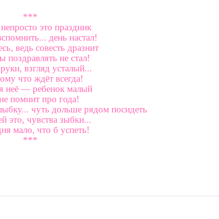
***
непросто это праздник
спомнить... день настал!
сь, ведь совесть дразнит
ы поздравлять не стал!
руки, взгляд усталый...
ому что ждёт всегда!
я неё — ребенок малый
не помнит про года!
ыбку... чуть дольше рядом посидеть
й это, чувства зыбки...
дня мало, что б успеть!
***