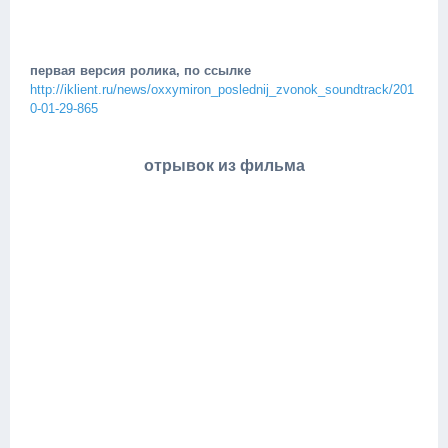
первая версия ролика, по ссылке
http://iklient.ru/news/oxxymiron_poslednij_zvonok_soundtrack/201
0-01-29-865
отрывок из фильма