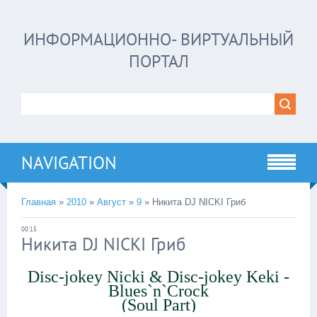
ИНФОРМАЦИОННО- ВИРТУАЛЬНЫЙ
ПОРТАЛ
NAVIGATION
Главная
»
2010
»
Август
»
9
»
Никита DJ NICKI Гриб
00:15
Никита DJ NICKI Гриб
Disc-jokey Nicki & Disc-jokey Keki -
Blues`n`Crock
(Soul Part)