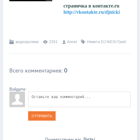
страничка в контакте.ru
http://vkontakte.ru/djnicki
видеоролики
2261
Annet
Никита DJ NICKI Гриб
Всего комментариев
:
0
Войдите:
ОТПРАВИТЬ
Приветствуем вас
,
Гость
!