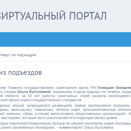
ИРТУАЛЬНЫЙ ПОРТАЛ
берут из подъездов
из подъездов
ем Главного государственного санитарного врача РФ
Геннадия Онищен
По словам
Ольги Иштулкиной
, начальника отдела надзора по гигиене труда
ой области, за 10 лет работы санитарных служб назрела необходимос
 санитарных норм и государственных стандартов.
жилых зданий запрещается размещать любые предприятия торговли
арьки, мини-рынки, павильоны, летние кафе, производственные объект
ой техники, обуви, а также автостоянок общественных организаций
». К
 мастерских, которые часто располагаются в подьездах жилых домов.
оторых находится территория, больше не смогут заключать новые договоры
 ранее заключенных договоров
», – комментирует Ольга Иштулкина.