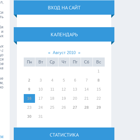
л,
ВХОД НА САЙТ
си
ть
.
бя
 и
КАЛЕНДАРЬ
ых
ых
 с
«
Август 2010
»
цо
ся
Пн
Вт
Ср
Чт
Пт
Сб
Вс
ов
на
1
ые
2
3
4
5
6
7
8
м,
хо
9
10
11
12
13
14
15
16
17
18
19
20
21
22
23
24
25
26
27
28
29
30
31
СТАТИСТИКА
ям