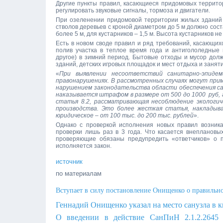
Другие пункты правил, касающиеся придомовых террито
регулировать звуковые сигналы, тормоза и двигатели.
При озеленении придомовой территории жилых зданий 
стволов деревьев с кроной диаметром до 5 м должно сос
более 5 м, для кустарников – 1,5 м. Высота кустарников
Есть в новом своде правил и ряд требований, касающих
полив участка в теплое время года и антигололедные
другое) в зимний период. Бытовые отходы и мусор дол
зданий, детских игровых площадок и мест отдыха и занят
«
При выявлении несоответствий санитарно-эпидем
правонарушениях. В рассмотренных случаях могут при
нарушением законодательства области обеспечения са
наказывается штрафом в размере от 500 до 1000 руб, 
статья 8.2, рассматривающая несоблюдение экологич
производства. Это более жесткая статья, накладыв
юридическое – от 100 тыс. до 200 тыс. рублей
».
Однако с проверкой исполнения новых правил возник
проверки лишь раз в 3 года. Что касается внеплановы
проверяющие обязаны предупредить «ответчиков» о п
исполняется закон.
источник
по материалам
Вступает в силу постановление Онищенко о правильно
Геннадий Онищенко указал на место санузла в 
О введении в действие СанПиН 2.1.2.2645 