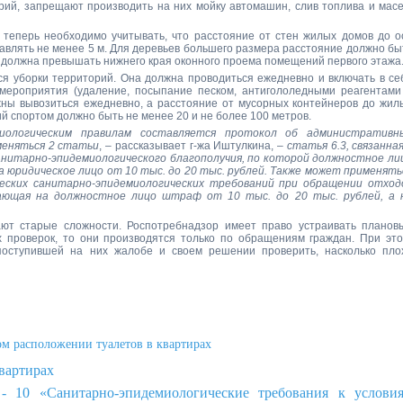
рий, запрещают производить на них мойку автомашин, слив топлива и масе
теперь необходимо учитывать, что расстояние от стен жилых домов до о
тавлять не менее 5 м. Для деревьев большего размера расстояние должно бы
 не должна превышать нижнего края оконного проема помещений первого этажа
ся уборки территорий. Она должна проводиться ежедневно и включать в се
 мероприятия (удаление, посыпание песком, антигололедными реагентами
жны вывозиться ежедневно, а расстояние от мусорных контейнеров до жил
ий спортом должно быть не менее 20 и не более 100 метров.
иологическим правилам составляется протокол об административн
меняться 2 статьи
, – рассказывает г-жа Иштулкина, –
статья 6.3, связанная
нитарно-эпидемиологического благополучия, по которой должностное ли
а юридическое лицо от 10 тыс. до 20 тыс. рублей. Также может применять
еских санитарно-эпидемиологических требований при обращении отход
ающая на должностное лицо штраф от 10 тыс. до 20 тыс. рублей, а 
ают старые сложности. Роспотребнадзор имеет право устраивать планов
х проверок, то они производятся только по обращениям граждан. При это
оступившей на них жалобе и своем решении проверить, насколько пло
м расположении туалетов в квартирах
квартирах
- 10 «Санитарно-эпидемиологические требования к услови