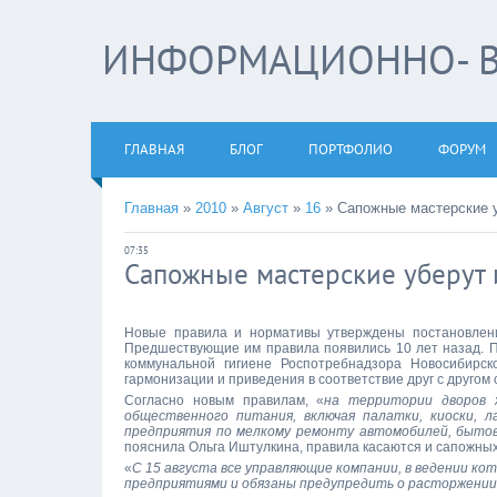
ИНФОРМАЦИОННО- В
ГЛАВНАЯ
БЛОГ
ПОРТФОЛИО
ФОРУМ
Главная
»
2010
»
Август
»
16
»
Сапожные мастерские у
07:35
Сапожные мастерские уберут 
Новые правила и нормативы утверждены постановлени
Предшествующие им правила появились 10 лет назад. 
коммунальной гигиене Роспотребнадзора Новосибирск
гармонизации и приведения в соответствие друг с другом
Согласно новым правилам, «
на территории дворов 
общественного питания, включая палатки, киоски, л
предприятия по мелкому ремонту автомобилей, бытов
пояснила Ольга Иштулкина, правила касаются и сапожных
«
С 15 августа все управляющие компании, в ведении к
предприятиями и обязаны предупредить о расторжении