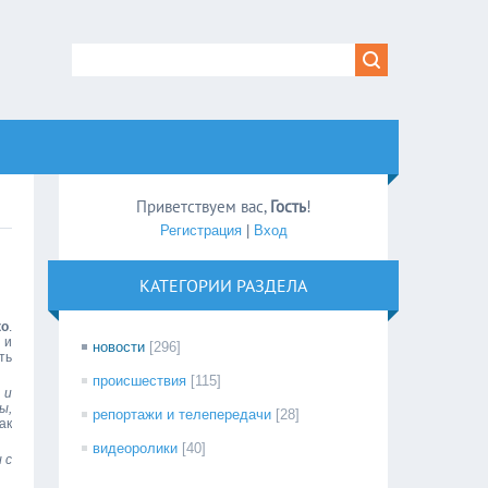
Приветствуем вас
,
Гость
!
Регистрация
|
Вход
КАТЕГОРИИ РАЗДЕЛА
ко
.
 и
новости
[296]
ть
происшествия
[115]
 и
ы,
репортажи и телепередачи
[28]
ак
видеоролики
[40]
 с