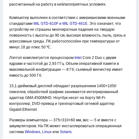
рассчитанный на работу в неблагоприятных условиях.
Компьютер выполнен в соответствии с американскими военными
стандартами
MIL-STD-810F и MIL-STD-461E
. Это означает, что
устройству не страшны многократные падения на твердую
поверхность с высоты до 90 см, высокая влажность, пыль, грязь и
агрессивные среды. ПК работоспособен при температурах от
минус 18 до плюс 50 ºС.
Лэптоп комплектуется процессором
Intel
Core 2 Duo с двумя
ядрами и частотой до 2,93 ГГц. Объем оперативной памяти в
максимальной конфигурации — 8 Гб; съемный винчестер имеет
емкость до 500 Гб.
15,1-дюймовый дисплей обладает разрешением 1400×1050
пикселов; обработкой графики занимается интегрированный
адаптер GMA 4500MHD. Ноутбук несет на борту Wi-Fi-
контроллер, DVD-привод и трехпортовый сетевой адаптер
Gigabit Ethernet.
Размеры компьютера — 375×310×60 мм, вес — 5 кг вместе с
аккумулятором. На ПК может инсталлироваться операционная
система
Windows
,
Linux
или
Solaris
.