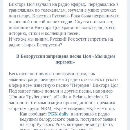
Виктора Цоя звучали на радио эфирах, передавались в
трансляциях по телеканалам, звучали в узких улочках
под гитару. Классика Русского Рока была несравнима с
нынешней попсой наших годов. Спустя столько лет,
поклонники Виктора Цоя хранят в своих сердцах его
историю, стихи и коллекции песен.
И что же мы видим, Русский Рок хотят запретить на
радио эфирах Белоруссии?
В Белоруссии запрещена песня Цоя «Мы ждем
перемен»
Весь интернет шумит новостями о том, как
администрация белорусского радио отказалась пускать
в эфир всем известную песню "Перемен" Виктора Цоя.
Под запрет также попали и другие песни, например
"Ляписа Трубецкого",
«Грай» и Belarus freedom.
В
частности эти композиции присоединили к прежним
запретам групп NRM, «Крамбамбуля», «Крама» и пр.
Как сообщает
РБК daily
, в интервью с радио
ведущим белорусского радио, поступают заявки
на эфир Русского Рока, которые не могут быть
выполнены из-за запрета "цензуры".