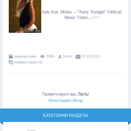
Jade feat. Minks -- "Party Tonight" Official
Music Video...>>>
видеоролики
2068
Annet
05.10.2010
Комментарии (0)
Приветствуем вас
,
Гость
!
Регистрация
|
Вход
КАТЕГОРИИ РАЗДЕЛА