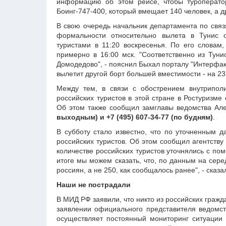
информацию об этом рейсе, чтобы туроперато
Боинг-747-400, который вмещает 140 человек, а д
В свою очередь начальник департамента по связ
формальности относительно вылета в Тунис 
туристами в 11:20 воскресенья. По его словам
примерно в 16:00 мск. "Соответственно из Туни
Домодедово", - пояснил Быхал порталу "Интерфакс
вылетит другой борт большей вместимости - на 2
Между тем, в связи с обострением внутриполи
российских туристов в этой стране в Ростуризме
Об этом также сообщил замглавы ведомства Ал
выходным) и +7 (495) 607-34-77 (по будням)
.
В субботу стало известно, что по уточненным д
российских туристов. Об этом сообщил агентству
количестве российских туристов уточнялись с по
итоге мы можем сказать, что, по данным на сере
россиян, а не 250, как сообщалось ранее", - сказ
Наши не пострадали
В МИД РФ заявили, что никто из российских гражд
заявлении официального представителя ведомст
осуществляет постоянный мониторинг ситуации 