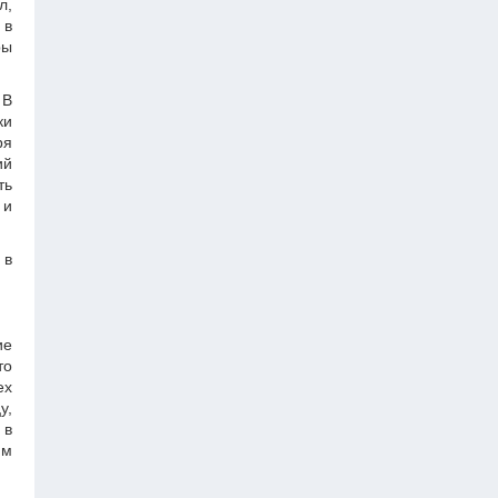
л,
 в
ры
 В
ки
ря
ий
ть
 и
 в
ие
то
ех
у,
 в
им