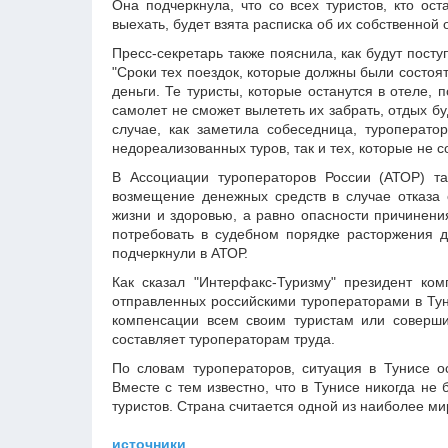
Она подчеркнула, что со всех туристов, кто ос
выехать, будет взята расписка об их собственной 
Пресс-секретарь также пояснила, как будут посту
"Сроки тех поездок, которые должны были состоя
деньги. Те туристы, которые останутся в отеле,
самолет не сможет вылететь их забрать, отдых бу
случае, как заметила собеседница, туроперат
недореализованных туров, так и тех, которые не с
В Ассоциации туроператоров России (АТОР) т
возмещение денежных средств в случае отказа о
жизни и здоровью, а равно опасности причинения
потребовать в судебном порядке расторжения до
подчеркнули в АТОР.
Как сказал "Интерфакс-Туризму" президент комп
отправленных российскими туроператорами в Туни
компенсации всем своим туристам или совершит
составляет туроператорам труда.
По словам туроператоров, ситуация в Тунисе о
Вместе с тем известно, что в Тунисе никогда не
туристов. Страна считается одной из наиболее м
источники