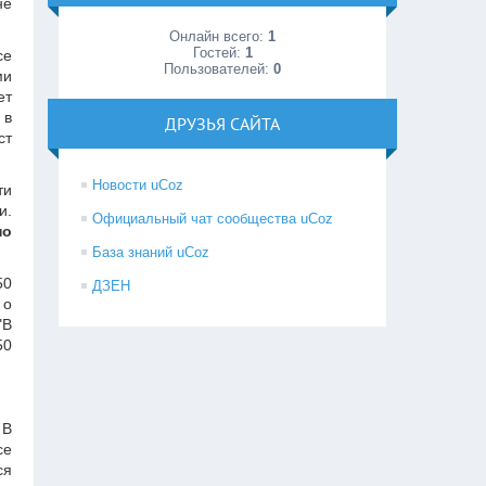
не
Онлайн всего:
1
Гостей:
1
се
Пользователей:
0
ми
ет
 в
ДРУЗЬЯ САЙТА
ст
Новости uCoz
ти
и.
Официальный чат сообщества uCoz
по
База знаний uCoz
50
ДЗЕН
 о
"В
50
 В
се
ся