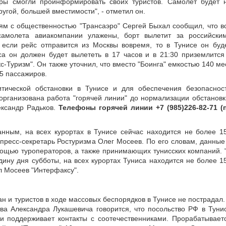
ры смогли проинформировать своих туристов. Самолет будет 
ругой, большей вместимости", - отметил он.
ям с общественностью "Трансаэро" Сергей Быхал сообщил, что в
самолета авиакомпании улажены, борт вылетит за российски
, если рейс отправится из Москвы вовремя, то в Тунисе он буд
са он должен будет вылететь в 17 часов и в 21:30 приземлится
-Туризм". Он также уточнил, что вместо "Боинга" емкостью 140 ме
35 пассажиров.
тической обстановки в Тунисе и для обеспечения безопаснос
 организована работа "горячей линии" до нормализации обстановк
ександр Радьков.
Телефоны горячей линии +7 (985)226-82-71 (
анным, на всех курортах в Тунисе сейчас находится не более 1
 пресс-секретарь Ростуризма Олег Мосеев. По его словам, данные
мощью туроператоров, а также принимающих тунисских компаний. 
дину дня субботы, на всех курортах Туниса находится не более 1
ал Мосеев "Интерфаксу".
ан и туристов в ходе массовых беспорядков в Тунисе не пострадал.
ва Александра Лукашевича говорится, что посольство РФ в Туни
и поддерживает контакты с соотечественниками. Прорабатывает