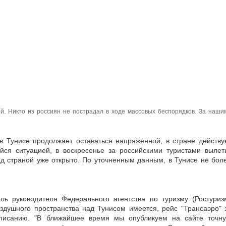
ой. Никто из россиян не пострадал в ходе массовых беспорядков. За наши
в Тунисе продолжает оставаться напряженной, в стране действу
йся ситуацией, в воскресенье за российскими туристами вылет
ад страной уже открыто. По уточненным данным, в Тунисе не бол
ль руководителя Федерального агентства по туризму (Ростуриз
здушного пространства над Тунисом имеется, рейс "Трансаэро" 
списанию. "В ближайшее время мы опубликуем на сайте точн