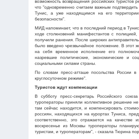
возможность возвращения российских туристов р
что "одновременно считаем важным подтвердить
Тунис, а уже находящимся на его территории
безопасности".
МИД напоминает, что в последний период в Тунис
ходе столкновений манифестантов с полицией,
получили ранения. После широких антиправительс
было введено чрезвычайное положение. В этот ж
на себя временное исполнение его полномоч
назревшие политические, экономические и с
социальными силами страны.
По словам пресс-атташе посольства России в 
круглосуточном режиме".
Туристов ждут компенсации
В субботу пресс-секретарь Российского союз
туроператоры приняли коллективное решение не о
там сейчас находится, и компенсировать стоим
россиян, находящихся на курортах Туниса, пред
соответственно, это отражается на качестве 
воскресенье из Москвы туроператоры планирую
туристам, и туроператорам", - сказала Тюрина по