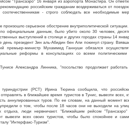
ейсом "Трансаэро" 16 января из аэропорта Монастира. Он отмети
 рекомендацию российским гражданам воздерживаться от поездок
 соотечественникам - строго соблюдать все необходимые ме
е произошло серьезное обострение внутриполитической ситуации.
 по официальным данным, было убито около 30 человек, десят
твенных выступлений в столице и других городах страны 14 янва
е день президент Зин аль-Абидин бен Али покинул страну. Взявш
ий премьер-министр Мухаммед Ганнуши обязался осуществля
оциальные реформы в консультациях со всеми политическими
Тунисе Александра Линника, "посольство продолжает работать
а туриндустрии (РСТ) Ирина Тюрина сообщила, что российск
тправлять в ближайшее время туристов в Тунис, вывезти всех, к
ость аннулированных туров. По ее словам, на данный момент вс
упредили о том, чтобы после 18 часов они не выходили на улиц
их отдыха, люди нервничают. "Ближайшим рейсом "Трансаэро"
т вывезти всех своих туристов, чтобы было спокойнее и сам
рталу "Интерфакс-Туризм".