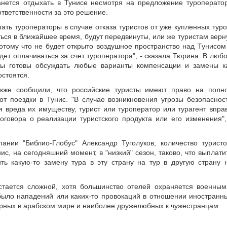
танется отдыхать в Тунисе несмотря на предложение туроперато
ответственности за это решение.
пать туроператоры в случае отказа туристов от уже купленных туро
ться в ближайшее время, будут передвинуты, или же туристам верн
 потому что не будет открыто воздушное пространство над Тунисом
дет оплачиваться за счет туроператора", - сказала Тюрина. В люб
оры готовы обсуждать любые варианты компенсации и замены к
остоятся.
акже сообщили, что российские туристы имеют право на полн
т поездки в Тунис. "В случае возникновения угрозы безопаснос
 вреда их имуществу, турист или туроператор или турагент впра
говора о реализации туристского продукта или его изменения",
ании "Библио-Глобус" Александр Туголуков, количество туристо
с, на сегодняшний момент, в "низкий" сезон, таково, что выплати
ь какую-то замену тура в эту страну на тур в другую страну 
стается сложной, хотя большинство отелей охраняется военным
 было нападений или каких-то провокаций в отношении иностранн
ирных в арабском мире и наиболее дружелюбных к чужестранцам.