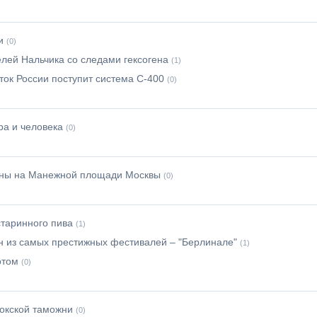
и
(0)
лей Нальчика со следами гексогена
(1)
ток России поступит система С-400
(0)
а и человека
(0)
аны на Манежной площади Москвы
(0)
старинного пива
(1)
н из самых престижных фестивалей – "Берлинале"
(1)
отом
(0)
окской таможни
(0)