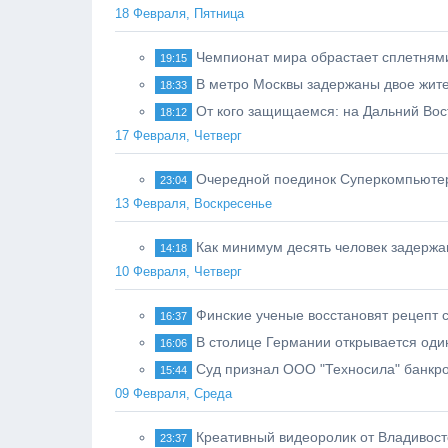
18 Февраля, Пятница
Чемпионат мира обрастает сплетням
19:15
В метро Москвы задержаны двое жите
18:33
От кого защищаемся: на Дальний Вос
18:12
17 Февраля, Четверг
Очередной поединок Суперкомпьютер
23:04
13 Февраля, Воскресенье
Как минимум десять человек задерж
14:18
10 Февраля, Четверг
Финские ученые восстановят рецепт 
16:37
В столице Германии открывается оди
16:06
Суд признал ООО "Техносила" банкр
15:44
09 Февраля, Среда
Креативный видеоролик от Владивост
23:37